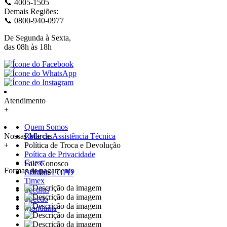
📞 4005-1505
Demais Regiões:
📞 0800-940-0977
De Segunda à Sexta,
das 08h às 18h
Atendimento
+
Quem Somos
Nossas Marcas
Rede de Assistência Técnica
+
Política de Troca e Devolução
Poítica de Privacidade
Guess
Fale Conosco
Formas de pagamento
Adidas
Contato LGPD
Timex
Seculus
Speedo
Mondaine