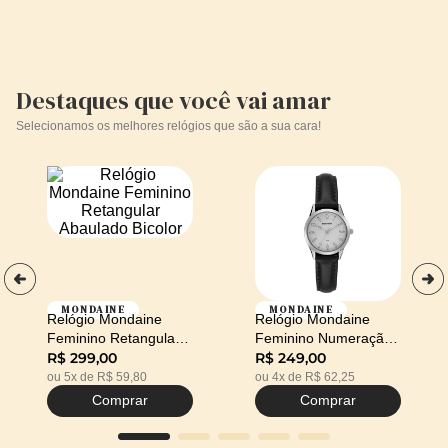
Destaques que você vai amar
Selecionamos os melhores relógios que são a sua cara!
MONDAINE
MONDAINE
Relógio Mondaine
Relógio Mondaine
Feminino Retangular
Feminino Numeração
Abaulado Bicolor
Completa Preto
R$
299
,
00
R$
249
,
00
ou
5
x de
R$
59
,
80
ou
4
x de
R$
62
,
25
Comprar
Comprar