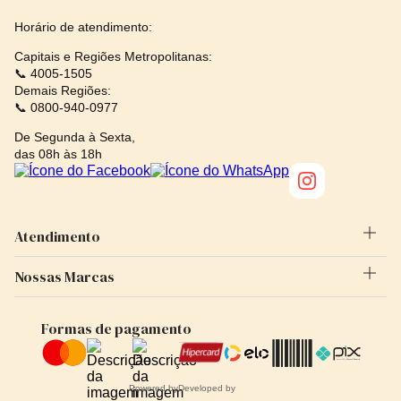
Horário de atendimento:
Capitais e Regiões Metropolitanas:
📞 4005-1505
Demais Regiões:
📞 0800-940-0977
De Segunda à Sexta,
das 08h às 18h
Atendimento
Nossas Marcas
Quem Somos
Rede de Assistência Técnica
Guess
Formas de pagamento
Política de Troca e Devolução
Adidas
Poítica de Privacidade
Timex
Fale Conosco
Powered by
Developed by
Seculus