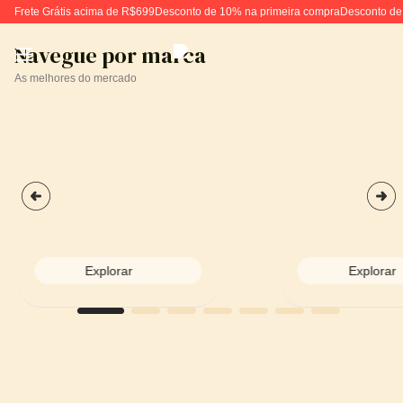
Frete Grátis acima de R$699
Desconto de 10% na primeira compra
Desconto de
Navegue por marca
As melhores do mercado
Explorar
Explorar