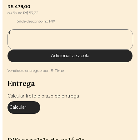
R$
479
,
00
ou
9
x de
R$
53
,
22
5%
de desconto no PIX
Adicionar à sacola
Vendido e entregue por:
E-Time
Entrega
Calcular frete e prazo de entrega
Calcular