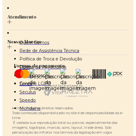
Atendimento
Nossas Marcas
Quem Somos
Rede de Assistência Técnica
Política de Troca e Devolução
Formas de pagamento
Poítica de Privacidade
Guess
Fale Conosco
Adidas
Contato LGPD
Timex
Powered by
Developed by
Seculus
Speedo
e-time- Todos os direitos reservados.
Mondaine
Todo conteúdo disponibilizado no site é de responsabilidade da e-
time.
 É vedada sua reprodução total ou parcial, especialmente das 
imagens, logotipos, marcas, sons, layout, trade dress. Sob 
penalização do infrator nos termos da legislação em vigor.